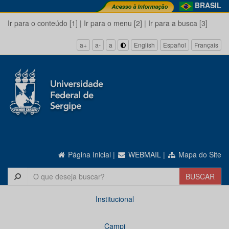
BRASIL
Ir para o conteúdo [1]
|
Ir para o menu [2]
|
Ir para a busca [3]
a+
a-
a
English
Español
Français
Página Inicial
|
WEBMAIL
|
Mapa do Site
Institucional
Campi