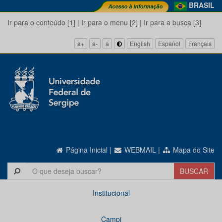
BRASIL
Ir para o conteúdo [1]
|
Ir para o menu [2]
|
Ir para a busca [3]
a+
a-
a
English
Español
Français
Página Inicial
|
WEBMAIL
|
Mapa do Site
Institucional
Campi