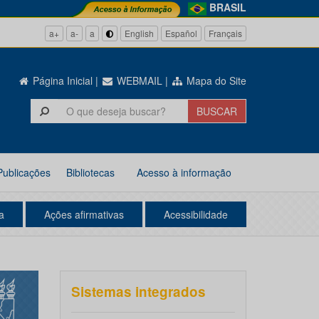
BRASIL
a+
a-
a
English
Español
Français
Página Inicial
|
WEBMAIL
|
Mapa do Site
Publicações
Bibliotecas
Acesso à informação
a
Ações afirmativas
Acessibilidade
Sistemas integrados