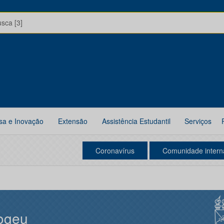
usca [3]
sa e Inovação
Extensão
Assistência Estudantil
Serviços
Coronavírus
Comunidade intern
ogeu