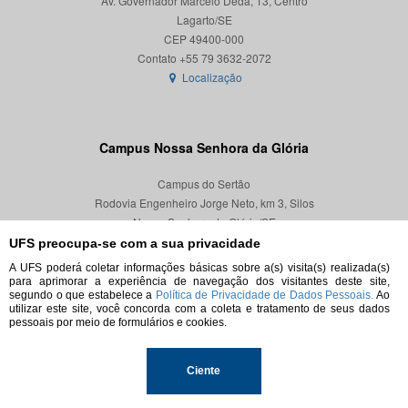
Av. Governador Marcelo Déda, 13, Centro
Lagarto/SE
CEP 49400-000
Localização
Campus Nossa Senhora da Glória
Campus do Sertão
Rodovia Engenheiro Jorge Neto, km 3, Silos
Nossa Senhora da Glória/SE
CEP 49680-000
UFS preocupa-se com a sua privacidade
A UFS poderá coletar informações básicas sobre a(s) visita(s) realizada(s)
Localização
para aprimorar a experiência de navegação dos visitantes deste site,
segundo o que estabelece a
Política de Privacidade de Dados Pessoais.
Ao
utilizar este site, você concorda com a coleta e tratamento de seus dados
pessoais por meio de formulários e cookies.
© 2026. Todos os direitos reservados.
Ciente
Universidade Federal de Sergipe.