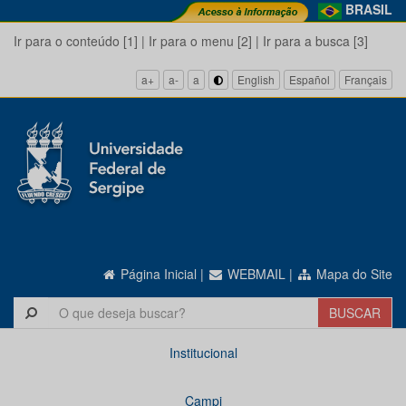
BRASIL
Ir para o conteúdo [1]
|
Ir para o menu [2]
|
Ir para a busca [3]
a+
a-
a
English
Español
Français
Página Inicial
|
WEBMAIL
|
Mapa do Site
Institucional
Campi