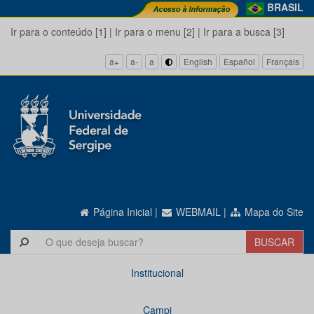
BRASIL
Ir para o conteúdo [1]
|
Ir para o menu [2]
|
Ir para a busca [3]
a+
a-
a
English
Español
Français
Página Inicial
|
WEBMAIL
|
Mapa do Site
Institucional
Campi