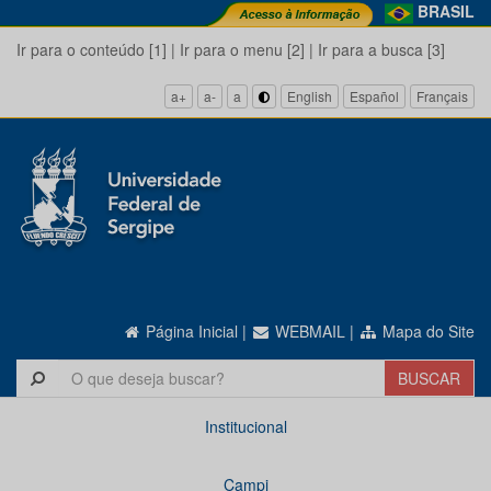
BRASIL
Ir para o conteúdo [1]
|
Ir para o menu [2]
|
Ir para a busca [3]
a+
a-
a
English
Español
Français
Página Inicial
|
WEBMAIL
|
Mapa do Site
Institucional
Campi