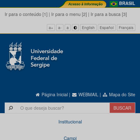
BRASIL
Ir para o conteúdo [1]
|
Ir para o menu [2]
|
Ir para a busca [3]
a+
a-
a
English
Español
Français
Página Inicial
|
WEBMAIL
|
Mapa do Site
Institucional
Campi