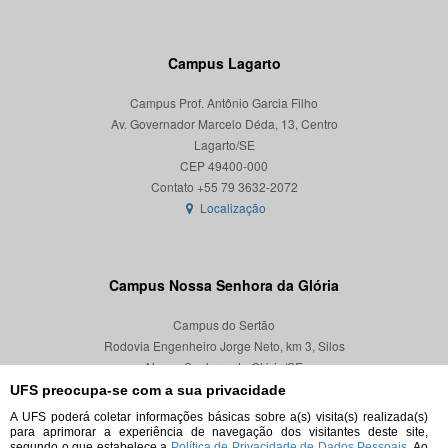
Campus Lagarto
Campus Prof. Antônio Garcia Filho
Av. Governador Marcelo Déda, 13, Centro
Lagarto/SE
CEP 49400-000
Localização
Campus Nossa Senhora da Glória
Campus do Sertão
Rodovia Engenheiro Jorge Neto, km 3, Silos
Nossa Senhora da Glória/SE
CEP 49680-000
UFS preocupa-se com a sua privacidade
A UFS poderá coletar informações básicas sobre a(s) visita(s) realizada(s)
Localização
para aprimorar a experiência de navegação dos visitantes deste site,
segundo o que estabelece a
Política de Privacidade de Dados Pessoais.
Ao