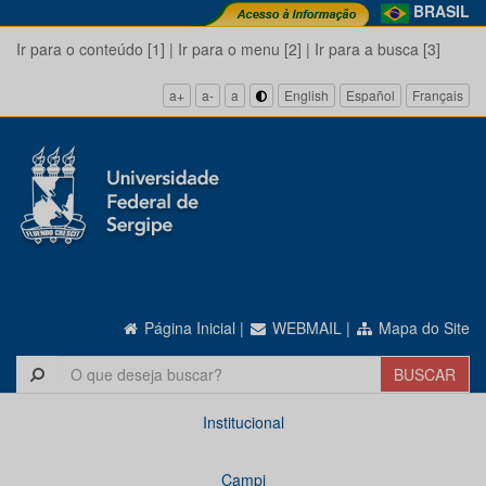
BRASIL
Ir para o conteúdo [1]
|
Ir para o menu [2]
|
Ir para a busca [3]
a+
a-
a
English
Español
Français
Página Inicial
|
WEBMAIL
|
Mapa do Site
Institucional
Campi