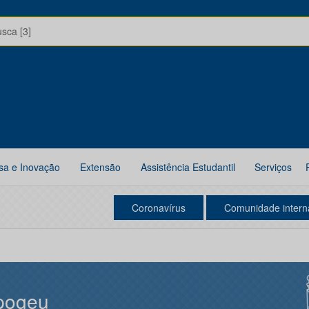
usca [3]
sa e Inovação
Extensão
Assistência Estudantil
Serviços
Coronavírus
Comunidade intern
pogeu