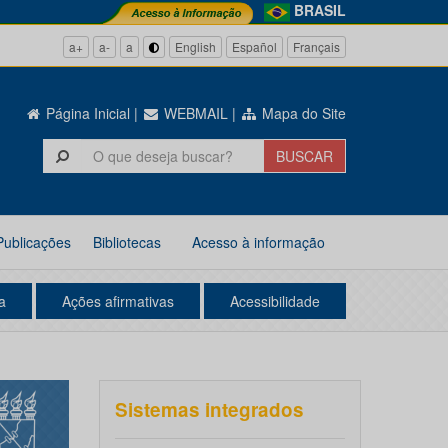
BRASIL
a+
a-
a
English
Español
Français
Página Inicial
|
WEBMAIL
|
Mapa do Site
Publicações
Bibliotecas
Acesso à informação
a
Ações afirmativas
Acessibilidade
Sistemas integrados