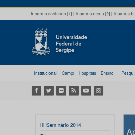
Ir para o conteúdo [1]
|
Ir para o menu [2]
|
Ir para a b
Institucional
Campi
Hospitais
Ensino
Pesqui
Facebook
Twitter
Flickr
RSS
Youtube
Instagram
III Seminário 2014
A