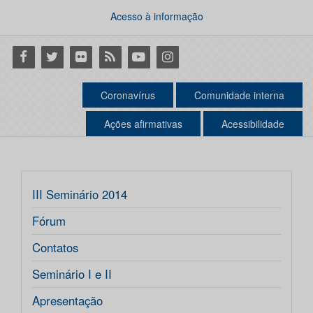
Acesso à informação
Facebook
Twitter
Flickr
RSS
Youtube
Instagram
Coronavírus
Comunidade interna
Ações afirmativas
Acessibilidade
III Seminário 2014
Fórum
Contatos
Seminário I e II
Apresentação