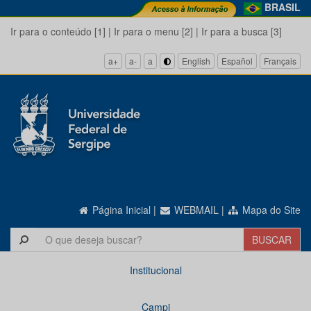
BRASIL
Ir para o conteúdo [1]
|
Ir para o menu [2]
|
Ir para a busca [3]
a+
a-
a
English
Español
Français
Página Inicial
|
WEBMAIL
|
Mapa do Site
Institucional
Campi