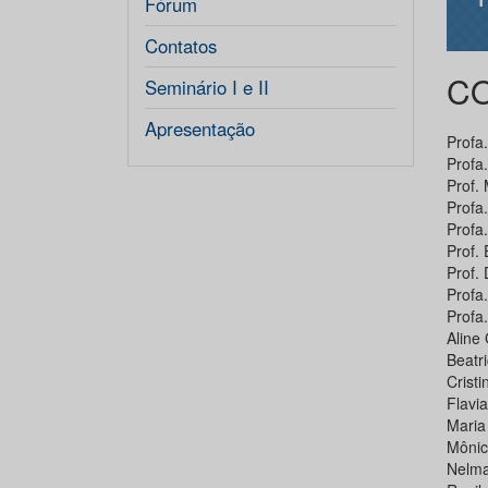
Fórum
Contatos
CO
Seminário I e II
Apresentação
Profa
Profa
Prof.
Profa
Profa
Prof.
Prof. 
Profa.
Profa.
Aline 
Beatr
Crist
Flavi
Maria
Mônic
Nelma