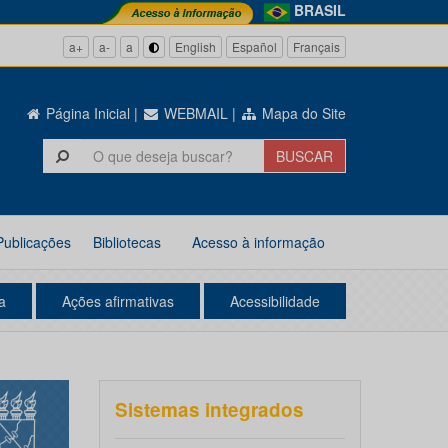
BRASIL
a+
a-
a
English
Español
Français
Página Inicial
|
WEBMAIL
|
Mapa do Site
Publicações
Bibliotecas
Acesso à informação
a
Ações afirmativas
Acessibilidade
Sistemas integrados