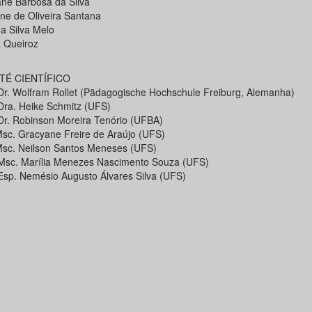
ane Barbosa da Silva
ene de Oliveira Santana
da Silva Melo
 Queiroz
TÉ CIENTÍFICO
 Dr. Wolfram Rollet (Pädagogische Hochschule Freiburg, Alemanha)
 Dra. Heike Schmitz (UFS)
 Dr. Robinson Moreira Tenório (UFBA)
Msc. Gracyane Freire de Araújo (UFS)
Msc. Neilson Santos Meneses (UFS)
 Msc. Marília Menezes Nascimento Souza (UFS)
 Esp. Nemésio Augusto Álvares Silva (UFS)