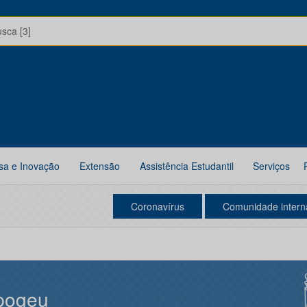
usca [3]
sa e Inovação
Extensão
Assistência Estudantil
Serviços
Coronavírus
Comunidade intern
pogeu