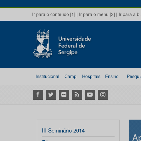
Ir para o conteúdo [1]
|
Ir para o menu [2]
|
Ir para a b
Institucional
Campi
Hospitais
Ensino
Pesqui
Facebook
Twitter
Flickr
RSS
Youtube
Instagram
III Seminário 2014
A