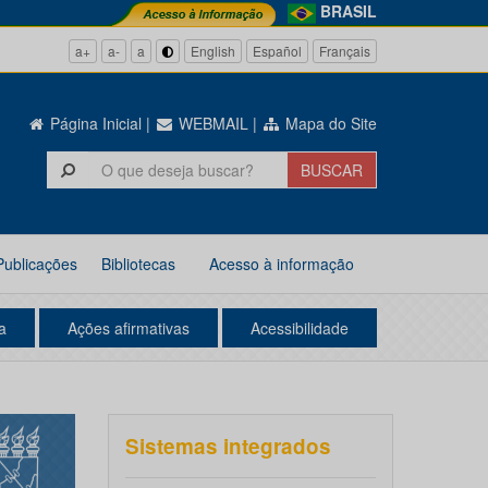
BRASIL
a+
a-
a
English
Español
Français
Página Inicial
|
WEBMAIL
|
Mapa do Site
Publicações
Bibliotecas
Acesso à informação
a
Ações afirmativas
Acessibilidade
Sistemas integrados