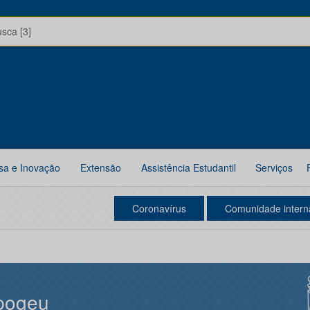
usca [3]
sa e Inovação
Extensão
Assistência Estudantil
Serviços
Coronavírus
Comunidade intern
pogeu