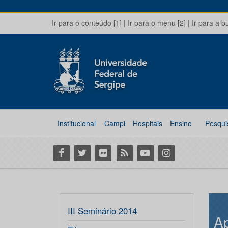
Ir para o conteúdo [1]
|
Ir para o menu [2]
|
Ir para a b
Institucional
Campi
Hospitais
Ensino
Pesqui
Facebook
Twitter
Flickr
RSS
Youtube
Instagram
III Seminário 2014
A