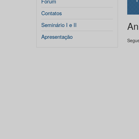
Fórum
Contatos
An
Seminário I e II
Apresentação
Segue