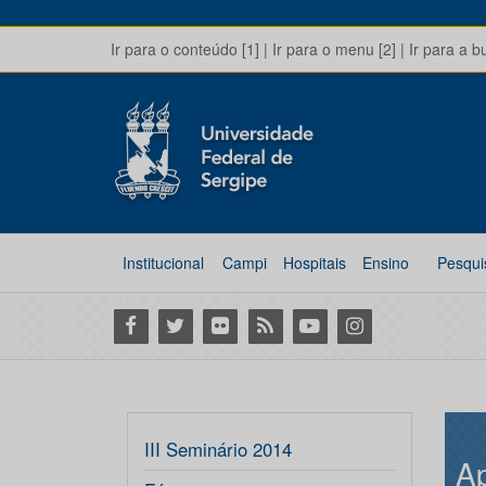
Ir para o conteúdo [1]
|
Ir para o menu [2]
|
Ir para a b
Institucional
Campi
Hospitais
Ensino
Pesqui
Facebook
Twitter
Flickr
RSS
Youtube
Instagram
III Seminário 2014
A