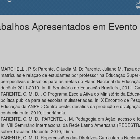
abalhos Apresentados em Evento
MARCHELLI, P. S; Parente, Cláudia M. D; Parente, Juliano M. Taxa de
matrículas e relação de estudantes por professor na Educação Superi
perspectivas e desafios para as metas do Plano Nacional de Educaçã
decênio 2011-2010. In: III Seminário de Educação Brasileira, 2011, C
PARENTE, C. M. D. . O Programa Escola Ativa do Ministério da Educa
política pública para as escolas multisseriadas. In: X Encontro de Pes
Educação da ANPED Centro-oeste: desafios da produção e divulgaçã
conhecimento, 2010, Uberlândia.
PARENTE, C. M. D.; PARENTE, J. M. Pedagogia em Ação: acesso e f
In: VIII Seminário Internacional da Rede Latino Americana (REDEST
sobre Trabalho Docente, 2010, Lima.
PARENTE, C. M. D. Repercussões das Diretrizes Curriculares Naciona