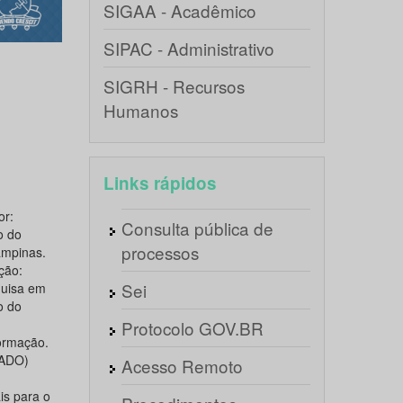
SIGAA - Acadêmico
SIPAC - Administrativo
SIGRH - Recursos
Humanos
Links rápidos
or:
Consulta pública de
o do
processos
ampinas.
ção:
Sei
quisa em
o do
Protocolo GOV.BR
ormação.
RADO)
Acesso Remoto
is para o