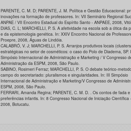
PARENTE, C. M. D; PARENTE, J. M. Política e Gestão Educacional: pr
inovações na formação de professores. In: VII Seminário Regional Sud
ANPAE / VII Encontro Estadual do Espírito Santo - ANPAEE, 2008, Vitó
DIAS, C. L; MARCHELLI, P. S. A afetividade na escola sob a ótica da p
e da epistemologia genética. In: XXIV Encontro Nacional de Professor
Proepre, 2008, Águas de Lindóia.
CALABRÓ, V. J; MARCHELLI, P. S. Arranjos produtivos locais (clusters
estratégicas no setor de cosméticos: o caso do Polo de Diadema, SP. In
Simpósio Internacional de Administração e Marketing / V Congresso d
Administração da ESPM, 2008, São Paulo.
SABINO, Rosimeri Ferraz; MARCHELLI, P. S. O debate teórico-metodo
campo do secretariado: pluralismos e singularidades. In: III Simpósio
Internacional de Administração e Marketing/V Congresso de Administ
ESPM, 2008, São Paulo.
FERRARI, Amanda Regina; PARENTE, C. M. D. . Os contos de fada e
preferências infantis. In: 8 Congresso Nacional de Iniciação Científica
2008, Botucatu.