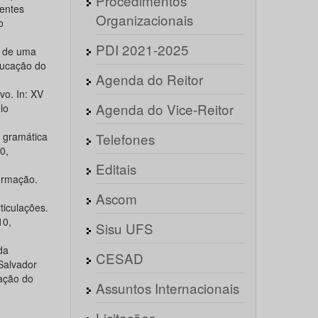
Procedimentos
entes
Organizacionais
o
PDI 2021-2025
s de uma
ducação do
Agenda do Reitor
vo. In: XV
Agenda do Vice-Reitor
lo
 gramática
Telefones
0,
Editais
ormação.
Ascom
ticulações.
10,
Sisu UFS
da
CESAD
Salvador
cação do
Assuntos Internacionais
Licitações