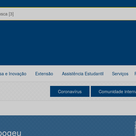
usca [3]
sa e Inovação
Extensão
Assistência Estudantil
Serviços
Coronavírus
Comunidade intern
pogeu