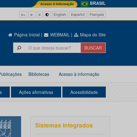
BRASIL
a+
a-
a
English
Español
Français
Página Inicial
|
WEBMAIL
|
Mapa do Site
Publicações
Bibliotecas
Acesso à informação
a
Ações afirmativas
Acessibilidade
Sistemas integrados