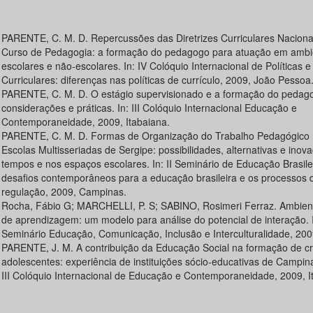
PARENTE, C. M. D. Repercussões das Diretrizes Curriculares Naciona
Curso de Pedagogia: a formação do pedagogo para atuação em ambi
escolares e não-escolares. In: IV Colóquio Internacional de Políticas e
Curriculares: diferenças nas políticas de currículo, 2009, João Pessoa
PARENTE, C. M. D. O estágio supervisionado e a formação do pedag
considerações e práticas. In: III Colóquio Internacional Educação e
Contemporaneidade, 2009, Itabaiana.
PARENTE, C. M. D. Formas de Organização do Trabalho Pedagógico
Escolas Multisseriadas de Sergipe: possibilidades, alternativas e inov
tempos e nos espaços escolares. In: II Seminário de Educação Brasilei
desafios contemporâneos para a educação brasileira e os processos 
regulação, 2009, Campinas.
Rocha, Fábio G; MARCHELLI, P. S; SABINO, Rosimeri Ferraz. Ambiente
de aprendizagem: um modelo para análise do potencial de interação. In
Seminário Educação, Comunicação, Inclusão e Interculturalidade, 200
PARENTE, J. M. A contribuição da Educação Social na formação de cr
adolescentes: experiência de instituições sócio-educativas de Campinas
III Colóquio Internacional de Educação e Contemporaneidade, 2009, I