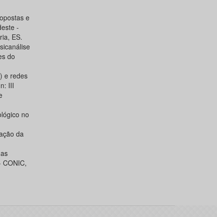
opostas e
este -
ria, ES.
sicanálise
es do
) e redes
: III
e
lógico no
ração da
 as
 - CONIC,