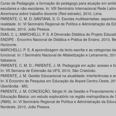
Curso de Pedagogia: a formação do pedagogo para atuação em ambi
escolares e não-escolares. In: VIII Seminário Internacional Rede Latin
Americana sobre trabalho docente (Red estrado), 2010, Lima.
PARENTE, C. M. D; SANTANA, S. O. Escolas multisseriadas: aspecto
realidade. In: VI Seminário Regional de Política e Administração da E
Nordeste, 2010, João Pessoa.
DIAS, C. L; MARCHELLI, P. S. A Dimensão Didática do Projeto Educati
ENDIPE - Encontro Nacional de Didática e Prática de Ensino, 2010, Be
Horizonte.
MARCHELLI, P. S. A aprendizagem da lecto-escrita e as categorias da
funcional. In: I Seminário Nacional de Alfabetização e Letramento, 201
Itabaiana.
PARENTE, C. M. D.; PARENTE, J. M. Pedagogia em ação: acesso e f
In: VII Semana de Extensão da UFS, 2010, São Cristóvão.
PARENTE, J. M. Gestão Educacional na atualidade: interferências e ar
In: X Encontro de Pesquisa em Educação da Anped Centro-Oeste, 20
Uberlândia - MG.
PARENTE, J. M; CONCEIÇÃO, Sérgio H. da Gestão e Financiamento 
Educação Básica: um estudo exploratório na região metropolitana de 
(RMS). In: VI Seminário Regional de Política e Administração da Edu
Nordeste, 2010, João Pessoa.