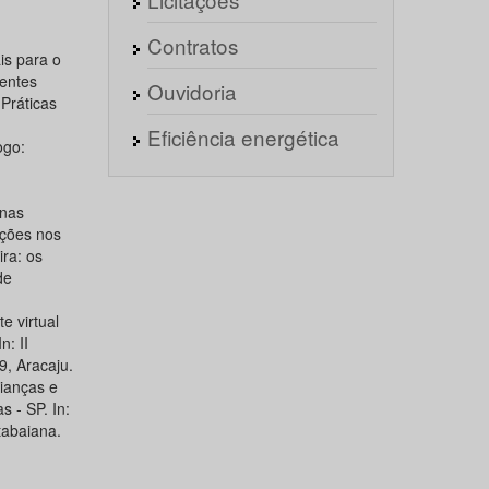
Contratos
is para o
entes
Ouvidoria
 Práticas
.
Eficiência energética
ogo:
 nas
ações nos
ra: os
de
 virtual
: II
9, Aracaju.
ianças e
 - SP. In:
tabaiana.